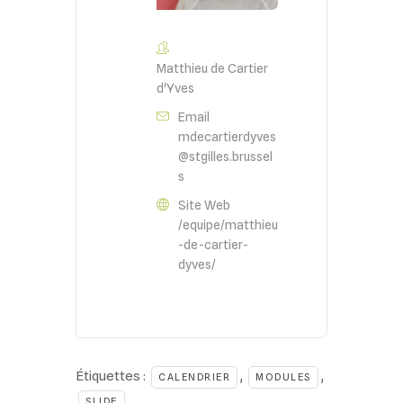
Matthieu de Cartier
d'Yves
Email
mdecartierdyves
@stgilles.brussel
s
Site Web
/equipe/matthieu
-de-cartier-
dyves/
Étiquettes :
,
,
CALENDRIER
MODULES
SLIDE