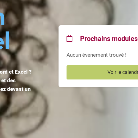
n
l
Prochains modules
Aucun événement trouvé !
rd et Excel ?
Voir le calendr
et des
sez devant un