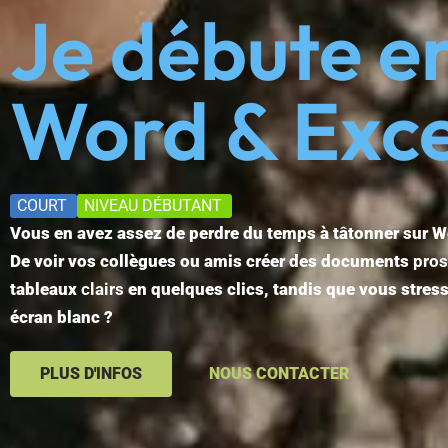
Je débute e
Word & Exce
COURT
NIVEAU DÉBUTANT
Vous en avez assez de perdre du temps à tâtonner sur Wo
De voir vos collègues ou amis créer des documents
pros
tableaux
clairs
en quelques clics, tandis que vous stres
écran blanc ?
PLUS D'INFOS
NOUS CONTACTER