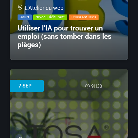
L'Atelier du web
Court
Niveau débutant
Truc&Astuces
Utiliser l’IA pour trouver un
emploi (sans tomber dans les
pièges)
7
SEP
9H30