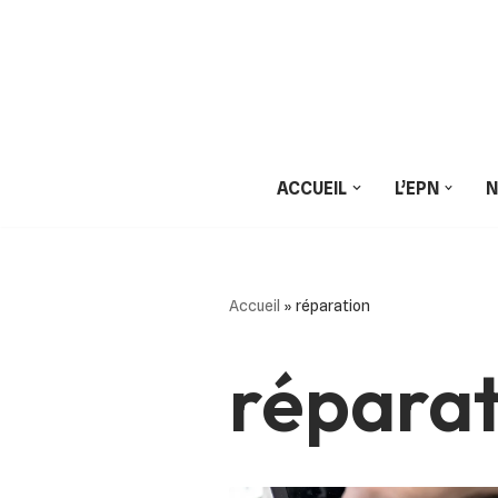
Aller
au
contenu
ACCUEIL
L’EPN
N
Accueil
»
réparation
réparat