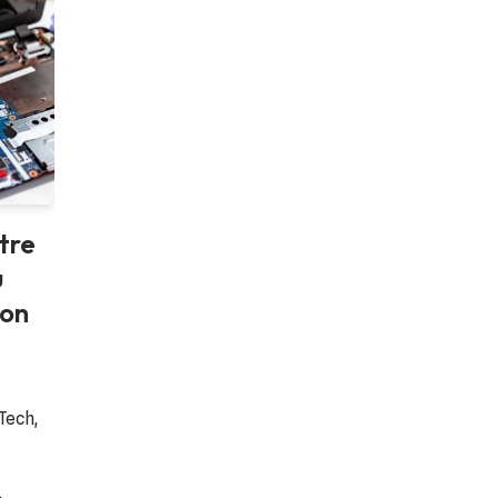
tre
u
ion
 Tech
,
s