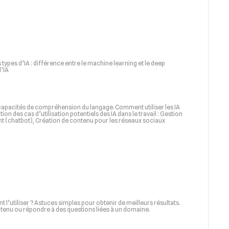
types d’IA : différence entre le machine learning et le deep
l’IA
 capacités de compréhension du langage. Comment utiliser les IA
n des cas d’utilisation potentiels des IA dans le travail : Gestion
ent (chatbot), Création de contenu pour les réseaux sociaux
’utiliser ? Astuces simples pour obtenir de meilleurs résultats.
tenu ou répondre à des questions liées à un domaine.