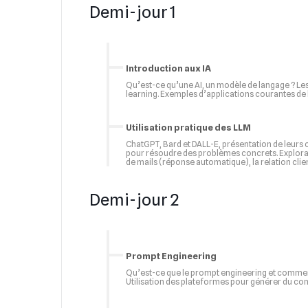
Demi-jour 1
Introduction aux IA
Qu’est-ce qu’une AI, un modèle de langage ? Les 
learning. Exemples d’applications courantes de 
Utilisation pratique des LLM
ChatGPT, Bard et DALL-E, présentation de leurs
pour résoudre des problèmes concrets. Exploratio
de mails (réponse automatique), la relation cli
Demi-jour 2
Prompt Engineering
Qu’est-ce que le prompt engineering et comment l
Utilisation des plateformes pour générer du con