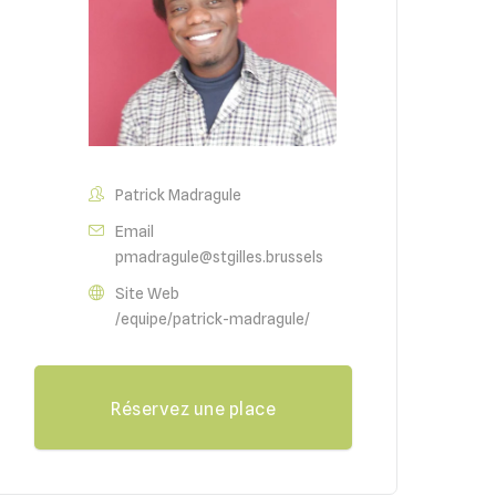
Patrick Madragule
Email
pmadragule@stgilles.brussels
Site Web
/equipe/patrick-madragule/
Réservez une place