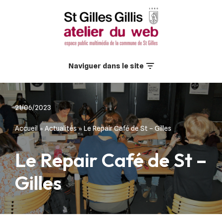
Aller
au
contenu
Naviguer dans le site
21/06/2023
Accueil
»
Actualités
»
Le Repair Café de St – Gilles
Le Repair Café de St –
Gilles