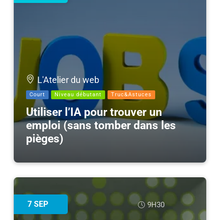
L'Atelier du web
Court
Niveau débutant
Truc&Astuces
Utiliser l’IA pour trouver un
emploi (sans tomber dans les
pièges)
7
SEP
9H30